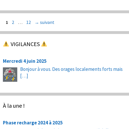
Page
Page
Page
1
2
…
12
→
suivant
VIGILANCES
Mercredi 4 juin 2025
Bonjour à vous. Des orages localements forts mais
[…]
À la une !
Phase recharge 2024 à 2025