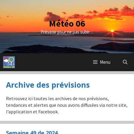
Aller
au
contenu
Météo 06
Prévenir pour ne pas subir…
Menu
Archive des prévisions
Retrouvez ici toutes les archives de nos prévisions,
tendances et alertes que nous avons diffusées via notre site,
l’application et Facebook.
Semaine 49 de 2024