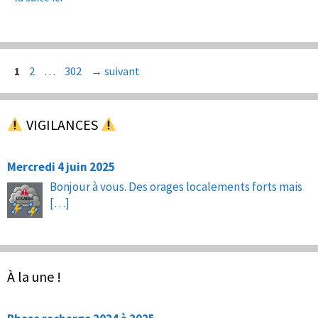
Page
Page
Page
1
2
…
302
→
suivant
VIGILANCES
Mercredi 4 juin 2025
Bonjour à vous. Des orages localements forts mais
[…]
À la une !