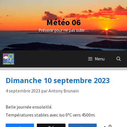
Aller
au
contenu
Météo 06
Prévenir pour ne pas subir…
Menu
Dimanche 10 septembre 2023
4 septembre 2023
par
Antony Brunain
Belle journée ensoleillé.
Températures stables avec iso 0°C vers 4500m.