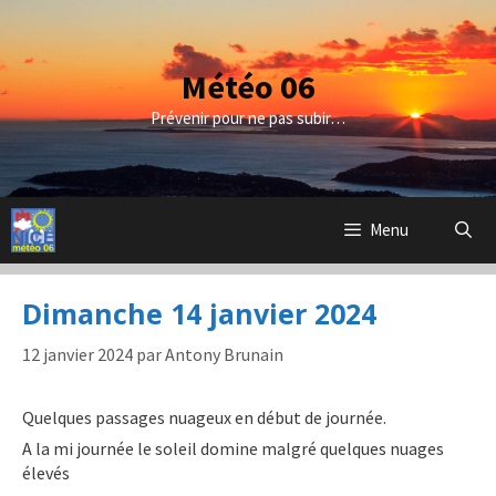
Aller
au
contenu
Météo 06
Prévenir pour ne pas subir…
Menu
Dimanche 14 janvier 2024
12 janvier 2024
par
Antony Brunain
Quelques passages nuageux en début de journée.
A la mi journée le soleil domine malgré quelques nuages
élevés