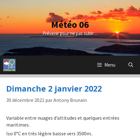
Aller
au
contenu
Météo 06
Prévenir pour ne pas subir…
Menu
Dimanche 2 janvier 2022
30 décembre 2021
par
Antony Brunain
Variable entre nuages d’altitudes et quelques entrées
maritimes.
Iso 0°C en très légère baisse vers 3500m..