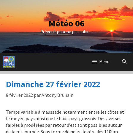
Aller
au
contenu
Météo 06
Prévenir pour ne pas subir…
Menu
Dimanche 27 février 2022
8 février 2022
par
Antony Brunain
Temps variable à maussade notamment entre les côtes et
le moyen pays ainsi que le haut pays grassois. Des averses
faibles à modérées par retour d’est sont possibles autour
de la mi-journée. Sous forme de neige légère dès 1100m.