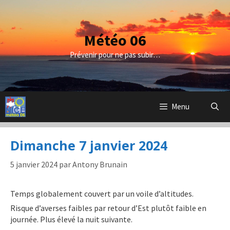
Aller
au
contenu
Météo 06
Prévenir pour ne pas subir…
Menu
Dimanche 7 janvier 2024
5 janvier 2024
par
Antony Brunain
Temps globalement couvert par un voile d’altitudes.
Risque d’averses faibles par retour d’Est plutôt faible en
journée. Plus élevé la nuit suivante.