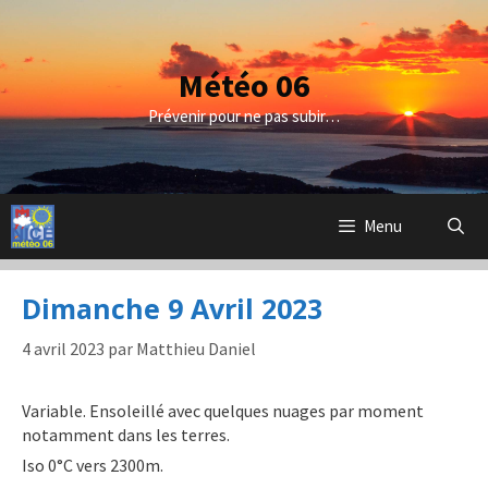
Aller
au
contenu
Météo 06
Prévenir pour ne pas subir…
Menu
Dimanche 9 Avril 2023
4 avril 2023
par
Matthieu Daniel
Variable. Ensoleillé avec quelques nuages par moment
notamment dans les terres.
Iso 0°C vers 2300m.