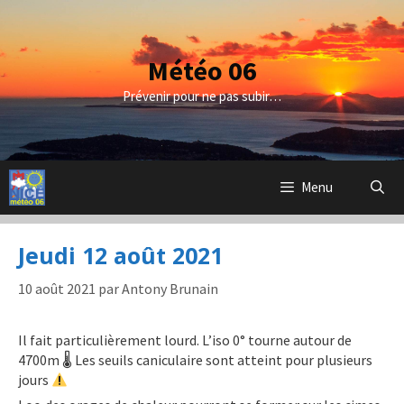
Aller
au
contenu
Météo 06
Prévenir pour ne pas subir…
Menu
Jeudi 12 août 2021
10 août 2021
par
Antony Brunain
Il fait particulièrement lourd. L’iso 0° tourne autour de
4700m 🌡 Les seuils caniculaire sont atteint pour plusieurs
jours