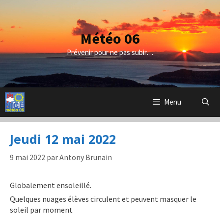
Aller
au
contenu
Météo 06
Prévenir pour ne pas subir…
Menu
Jeudi 12 mai 2022
9 mai 2022
par
Antony Brunain
Globalement ensoleillé.
Quelques nuages élèves circulent et peuvent masquer le
soleil par moment