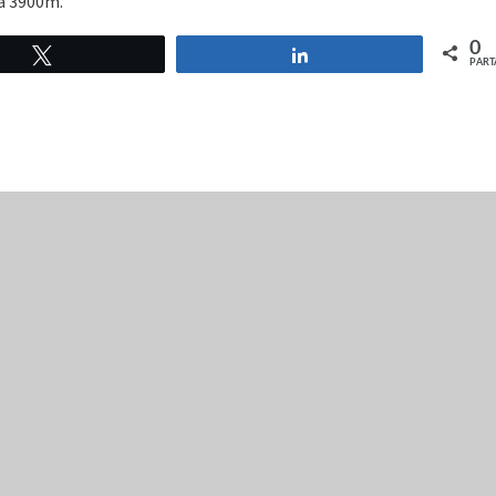
 à 3900m.
0
Tweetez
Partagez
PART