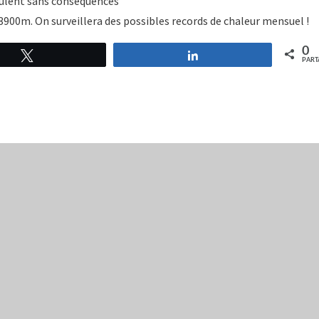
rculent sans conséquences
3900m. On surveillera des possibles records de chaleur mensuel !
0
Tweetez
Partagez
PART