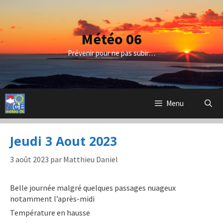
Aller
au
contenu
Météo 06
Prévenir pour ne pas subir…
Menu
Jeudi 3 Aout 2023
3 août 2023
par
Matthieu Daniel
Belle journée malgré quelques passages nuageux
notamment l’après-midi
Température en hausse