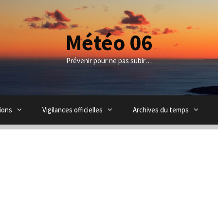
Météo 06
Prévenir pour ne pas subir…
ions
Vigilances officielles
Archives du temps