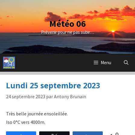
Aller
au
contenu
Météo 06
Prévenir pour ne pas subir…
Menu
Lundi 25 septembre 2023
24 septembre 2023
par
Antony Brunain
Très belle journée ensoleillée.
Iso 0°C vers 4000m.