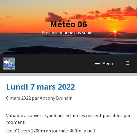
Aller
au
contenu
Météo 06
Prévenir pour ne pas subir…
Menu
Lundi 7 mars 2022
6 mars 2022
par
Antony Brunain
Variable a couvert. Quelques éclaircies restent possibles par
moment.
Iso 0°C vers 1200m en journée. 400m la nuit..