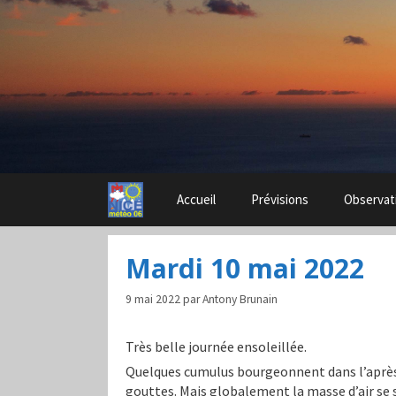
Aller
au
contenu
Accueil
Prévisions
Observat
Mardi 10 mai 2022
9 mai 2022
par
Antony Brunain
Très belle journée ensoleillée.
Quelques cumulus bourgeonnent dans l’aprè
gouttes. Mais globalement la masse d’air se 