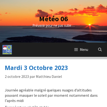
Aller
au
contenu
Météo 06
Prévenir pour ne pas subir…
Menu
Mardi 3 Octobre 2023
2 octobre 2023
par
Matthieu Daniel
Journée agréable malgré quelques nuages d’altitudes
pouvant masquer le soleil par moment notamment dans
l’après midi