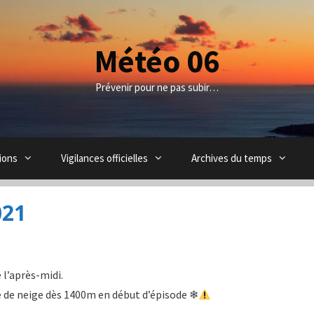
Météo 06
Prévenir pour ne pas subir…
ions
Vigilances officielles
Archives du temps
021
 l’après-midi.
me de neige dès 1400m en début d’épisode ❄