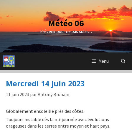
Aller
au
contenu
Météo 06
Prévenir pour ne pas subir…
Menu
Mercredi 14 juin 2023
11 juin 2023
par
Antony Brunain
Globalement ensoleillé près des côtes.
Toujours instable dès la mi-journée avec évolutions
orageuses dans les terres entre moyen et haut pays.