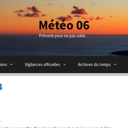
Météo 06
Prévenir pour ne pas subir…
ions
Vigilances officielles
Archives du temps
4
.