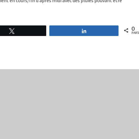
nt en cours/fin d’après midi avec des pluies pouvant être
0
Tweetez
Partagez
PART