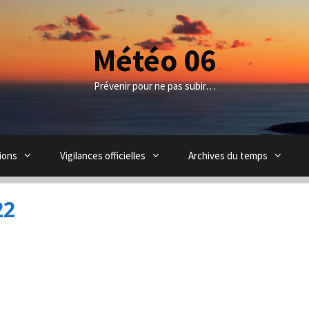
Météo 06
Prévenir pour ne pas subir…
ions
Vigilances officielles
Archives du temps
22