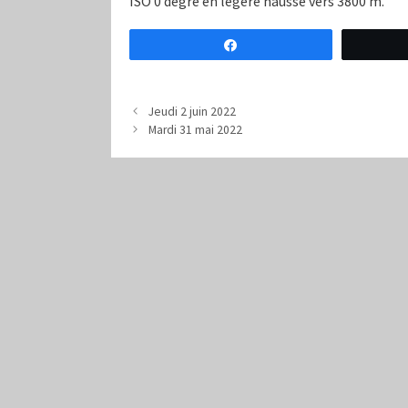
ISO 0 degré en légère hausse vers 3800 m.
Partagez
Jeudi 2 juin 2022
Mardi 31 mai 2022