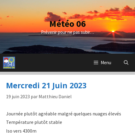
Aller
au
contenu
Météo 06
Prévenir pour ne pas subir…
Menu
Mercredi 21 Juin 2023
19 juin 2023
par
Matthieu Daniel
Journée plutôt agréable malgré quelques nuages élevés
Température plutôt stable
Iso vers 4300m