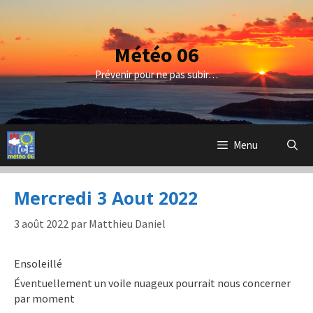
Aller
au
contenu
Météo 06
Prévenir pour ne pas subir…
Menu
Mercredi 3 Aout 2022
3 août 2022
par
Matthieu Daniel
Ensoleillé
Éventuellement un voile nuageux pourrait nous concerner
par moment