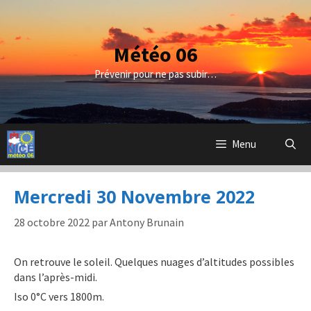
Aller
au
contenu
Météo 06
Prévenir pour ne pas subir…
Menu
Mercredi 30 Novembre 2022
28 octobre 2022
par
Antony Brunain
On retrouve le soleil. Quelques nuages d’altitudes possibles
dans l’après-midi.
Iso 0°C vers 1800m.