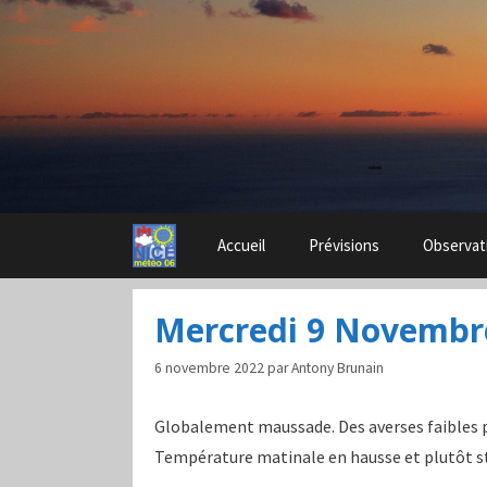
Aller
au
contenu
Accueil
Prévisions
Observat
Mercredi 9 Novembr
6 novembre 2022
par
Antony Brunain
Globalement maussade. Des averses faibles pe
Température matinale en hausse et plutôt st