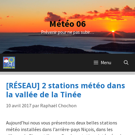
Aller
au
contenu
Météo 06
Prévenir pour ne pas subir…
Menu
[RÉSEAU] 2 stations météo dans
la vallée de la Tinée
10 avril 2017
par
Raphaël Chochon
Aujourd’hui nous vous présentons deux belles stations
météo installées dans l’arrière-pays Niçois, dans les