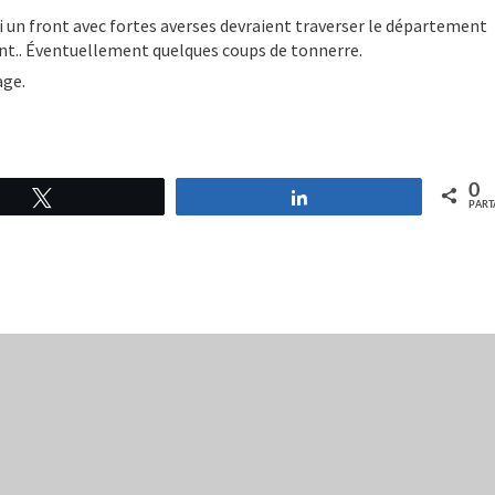
i un front avec fortes averses devraient traverser le département
ent.. Éventuellement quelques coups de tonnerre.
age.
0
Tweetez
Partagez
PART