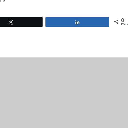
gne
0
Tweetez
Partagez
PART