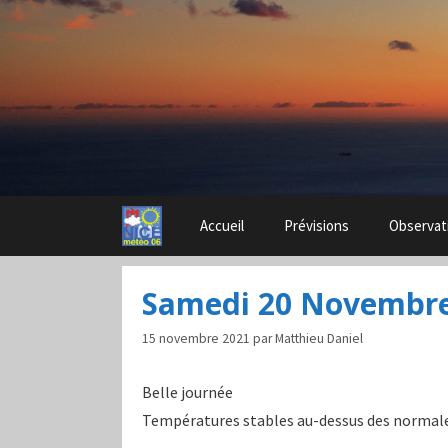
Aller
au
contenu
Accueil
Prévisions
Observat
Samedi 20 Novembre
15 novembre 2021
par
Matthieu Daniel
Belle journée
Températures stables au-dessus des normales 