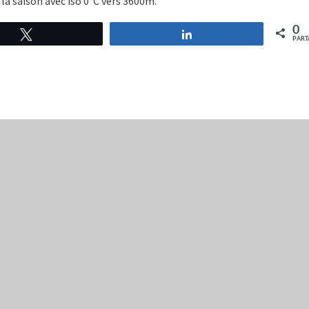
a saison avec iso 0°C vers 3600m.
0
Tweetez
Partagez
PART