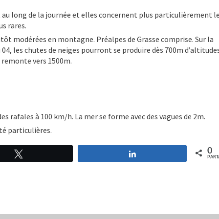
u long de la journée et elles concernent plus particulièrement l
us rares.
utôt modérées en montagne. Préalpes de Grasse comprise. Sur la
04, les chutes de neiges pourront se produire dès 700m d’altitudes
en remonte vers 1500m.
c des rafales à 100 km/h. La mer se forme avec des vagues de 2m.
é particulières.
0
Tweetez
Partagez
PART