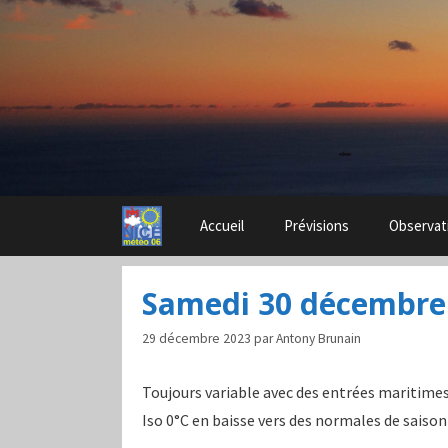
Aller
au
contenu
Accueil
Prévisions
Observat
Samedi 30 décembre
29 décembre 2023
par
Antony Brunain
Toujours variable avec des entrées maritim
Iso 0°C en baisse vers des normales de saiso