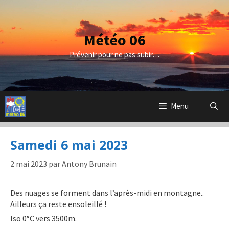
Aller
au
contenu
Météo 06
Prévenir pour ne pas subir…
Menu
Samedi 6 mai 2023
2 mai 2023
par
Antony Brunain
Des nuages se forment dans l’après-midi en montagne..
Ailleurs ça reste ensoleillé !
Iso 0°C vers 3500m.