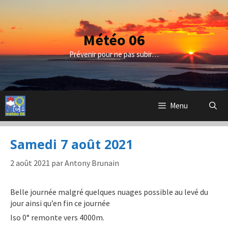
Aller
au
contenu
Météo 06
Prévenir pour ne pas subir…
Menu
Samedi 7 août 2021
2 août 2021
par
Antony Brunain
Belle journée malgré quelques nuages possible au levé du
jour ainsi qu’en fin ce journée
Iso 0° remonte vers 4000m.