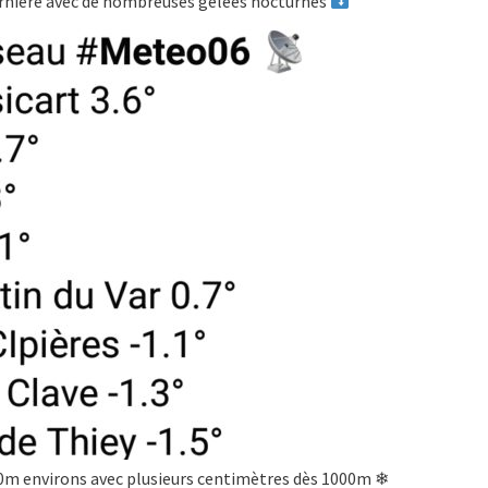
dernière avec de nombreuses gelées nocturnes
 700m environs avec plusieurs centimètres dès 1000m ❄