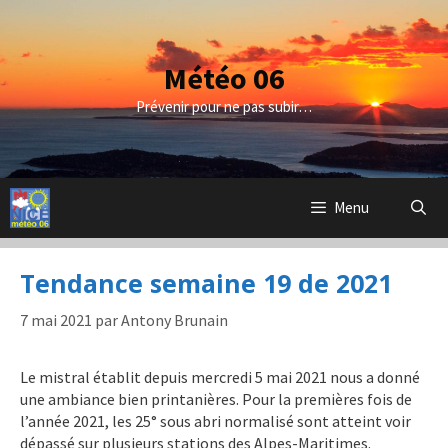
Aller
au
contenu
Météo 06
Prévenir pour ne pas subir…
Menu
Tendance semaine 19 de 2021
7 mai 2021
par
Antony Brunain
Le mistral établit depuis mercredi 5 mai 2021 nous a donné
une ambiance bien printanières. Pour la premières fois de
l’année 2021, les 25° sous abri normalisé sont atteint voir
dépassé sur plusieurs stations des Alpes-Maritimes.