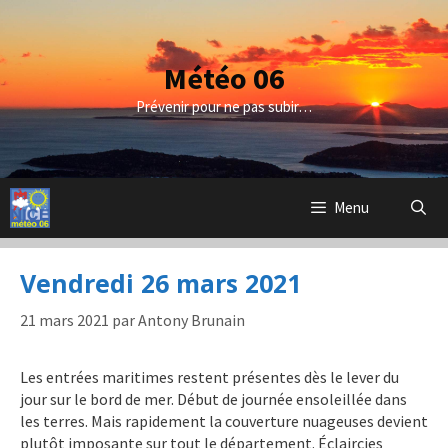
Aller
au
contenu
Météo 06
Prévenir pour ne pas subir…
Menu
Vendredi 26 mars 2021
21 mars 2021
par
Antony Brunain
Les entrées maritimes restent présentes dès le lever du
jour sur le bord de mer. Début de journée ensoleillée dans
les terres. Mais rapidement la couverture nuageuses devient
plutôt imposante sur tout le département. Éclaircies