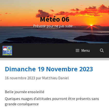
Aller
au
contenu
Météo 06
Prévenir pour ne pas subir…
Menu
Dimanche 19 Novembre 2023
16 novembre 2023
par
Matthieu Daniel
Belle journée ensoleillé
Quelques nuages d’altitudes pourront être présents sans
grande conséquence