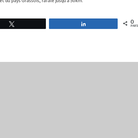
 du pays Grassois, rafale jusqu’à 50km.
0
Tweetez
Partagez
PART