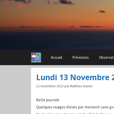
Aller
au
contenu
Accueil
Prévisions
Observat
Lundi 13 Novembre 
12 novembre 2023
par
Matthieu Daniel
Belle journée
Quelques nuages élevés par moment sans g