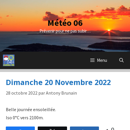
Aller
au
contenu
Météo 06
Prévenir pour ne pas subir…
Menu
Dimanche 20 Novembre 2022
28 octobre 2022
par
Antony Brunain
Belle journée ensoleillée.
Iso 0°C vers 2100m.