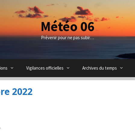
Météo 06
Prévenir pour ne pas subir…
ions
Vigilances officielles
Archives du temps
re 2022
.