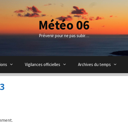
Météo 06
Prévenir pour ne pas subir…
ions
Vigilances officielles
Archives du temps
23
amment.