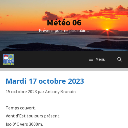
Aller
au
contenu
Météo 06
Prévenir pour ne pas subir…
Menu
Mardi 17 octobre 2023
15 octobre 2023
par
Antony Brunain
Temps couvert.
Vent d’Est toujours présent.
Iso 0°C vers 3000m.