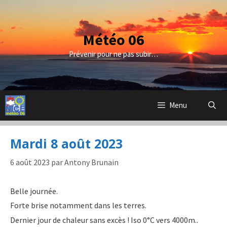
Aller
au
contenu
Météo 06
Prévenir pour ne pas subir…
Menu
Mardi 8 août 2023
6 août 2023
par
Antony Brunain
Belle journée.
Forte brise notamment dans les terres.
Dernier jour de chaleur sans excès ! Iso 0°C vers 4000m..